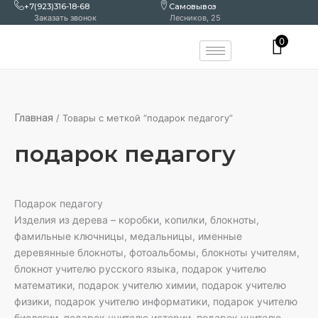
Перейти
+7(923)316-18-68
Самовывоз
Заказать звонок
Лесников, 25
к
содержимому
0
Главная
/ Товары с меткой “подарок педагогу”
подарок педагогу
Подарок педагогу
Изделия из дерева – коробки, копилки, блокноты,
фамильные ключницы, медальницы, именные
деревянные блокноты, фотоальбомы, блокноты учителям,
блокнот учителю русского языка, подарок учителю
математики, подарок учителю химии, подарок учителю
физики, подарок учителю информатики, подарок учителю
биологии, подарок учителю истории, подарок учителю