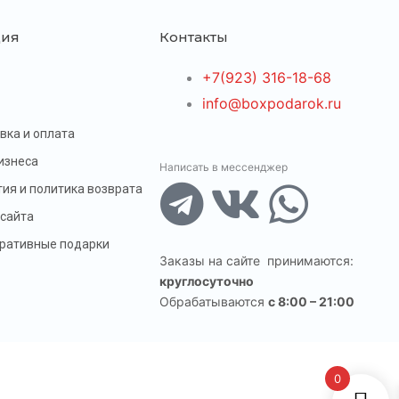
ия
Контакты
+7(923) 316-18-68
info@boxpodarok.ru
и
вка и оплата
изнеса
Написать в мессенджер
тия и политика возврата
T
V
W
 сайта
e
k
h
ративные подарки
Заказы на сайте принимаются:
круглосуточно
l
a
Обрабатываются
c 8:00 – 21:00
e
t
g
s
0