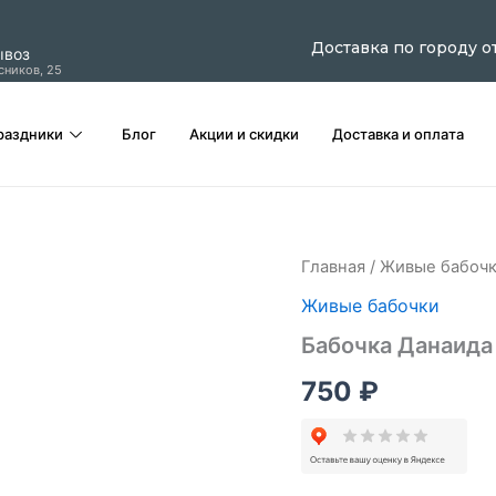
Доставка по городу о
ывоз
сников, 25
раздники
Блог
Акции и скидки
Доставка и оплата
Количество
Главная
/
Живые бабоч
товара
Живые бабочки
Бабочка
Данаида
Бабочка Данаида
750
₽