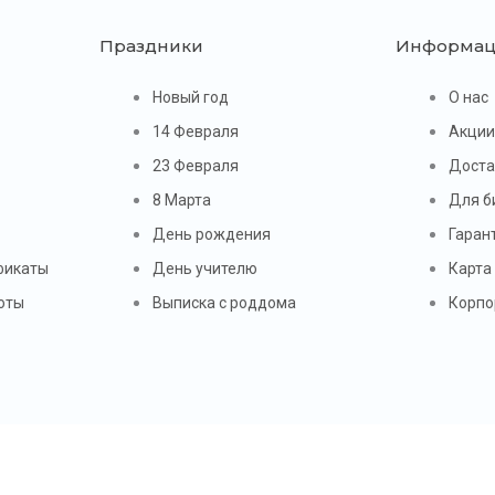
Праздники
Информац
Новый год
О нас
14 Февраля
Акци
23 Февраля
Доста
8 Марта
Для б
День рождения
Гаран
фикаты
День учителю
Карта
оты
Выписка с роддома
Корпо