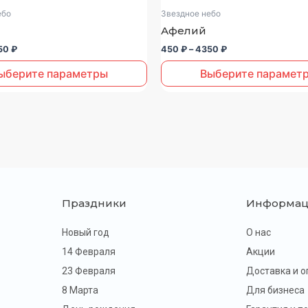
товар
450 ₽
450 ₽
ебо
Звездное небо
–
–
имеет
Афелий
4350 ₽
4350 ₽
несколько
50
₽
450
₽
–
4350
₽
вариаций.
Опции
ыберите параметры
Выберите парамет
можно
выбрать
на
странице
товара.
Праздники
Информац
Новый год
О нас
14 Февраля
Акции
23 Февраля
Доставка и о
8 Марта
Для бизнеса