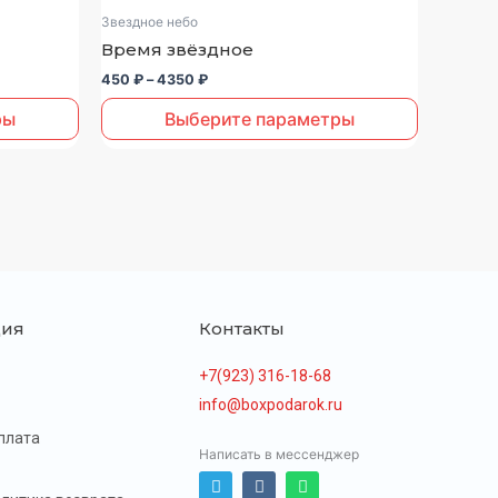
товар
450 ₽
Звездное небо
–
имеет
Время звёздное
4350 ₽
несколько
450
₽
–
4350
₽
вариаций.
Опции
ры
Выберите параметры
можно
выбрать
на
странице
товара.
ия
Контакты
+7(923) 316-18-68
info@boxpodarok.ru
плата
Написать в мессенджер
T
V
W