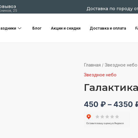
овывоз
Доставка по городу о
сников, 25
аздники
Блог
Акции и скидки
Доставка и оплата
F
Количество
Главная
Звездное небо
/
товара
Звездное небо
Галактика
Галактик
450
₽
–
4350