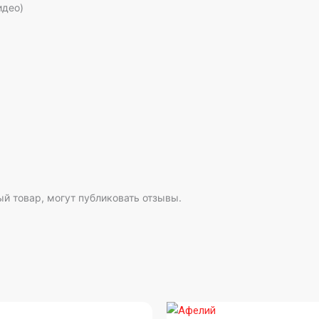
идео)
й товар, могут публиковать отзывы.
Диапазон
Диапазон
Этот
цен:
цен: