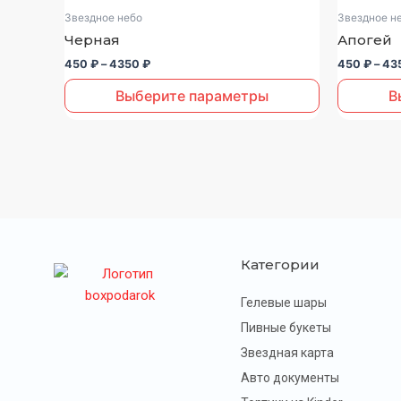
товар
товар
450 ₽
Звездное небо
Звездное н
–
имеет
имеет
Черная
Апогей
4350 ₽
несколько
несколько
450
₽
–
4350
₽
450
₽
–
43
вариаций.
вариаций.
Опции
Опции
Выберите параметры
В
можно
можно
выбрать
выбрать
на
на
странице
странице
товара.
товара.
Категории
Гелевые шары
Пивные букеты
Звездная карта
Авто документы