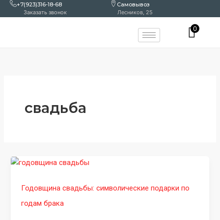
Перейти
+7(923)316-18-68
Самовывоз
Заказать звонок
Лесников, 25
к
содержимому
0
свадьба
Годовщина свадьбы: символические подарки по
годам брака