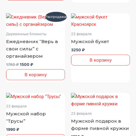
Первоначальная
Текущая
Распродажа!
цена
цена:
составляла
1500 ₽.
1750 ₽.
Деревянные блокноты
23 февраля
Ежедневник “Верь в
Мужской букет
свои силы” с
3250
₽
органайзером
В корзину
1750
₽
1500
₽
В корзину
23 февраля
Мужской набор
23 февраля
“Трусы”
Мужской подарок в
форме пивной кружки
1990
₽