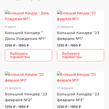
Диапазон
Диапазон
Этот
Этот
цен:
цен:
товар
товар
1250 ₽
1250 ₽
–
–
имеет
имеет
8 марта
23 февраля
1850 ₽
1850 ₽
несколько
несколько
Большой Киндер ”
Большой Киндер “23
вариаций.
вариаций.
День Рождения №1″
февраля №1”
Опции
Опции
1250
₽
–
1850
₽
1250
₽
–
1850
₽
можно
можно
выбрать
выбрать
Выберите
Выберите
параметры
параметры
на
на
странице
странице
товара.
товара.
Диапазон
Диапазон
Этот
Этот
цен:
цен:
товар
товар
1250 ₽
1250 ₽
–
–
имеет
имеет
23 февраля
23 февраля
1850 ₽
1850 ₽
несколько
несколько
Большой Киндер “23
Большой Киндер “23
вариаций.
вариаций.
февраля №2”
февраля №3”
Опции
Опции
1250
₽
–
1850
₽
1250
₽
–
1850
₽
можно
можно