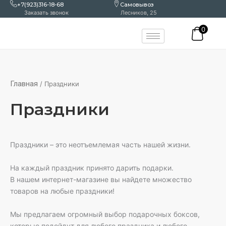
Перейти
+7(923)316-18-68
Самовывоз
Заказать звонок
Лесников, 25
к
содержимому
0
Главная
/ Праздники
Праздники
Праздники – это неотъемлемая часть нашей жизни.
На каждый праздник принято дарить подарки.
В нашем интернет-магазине вы найдете множество
товаров на любые праздники!
Мы предлагаем огромный выбор подарочных боксов,
которые подойдут для любого праздника и любого