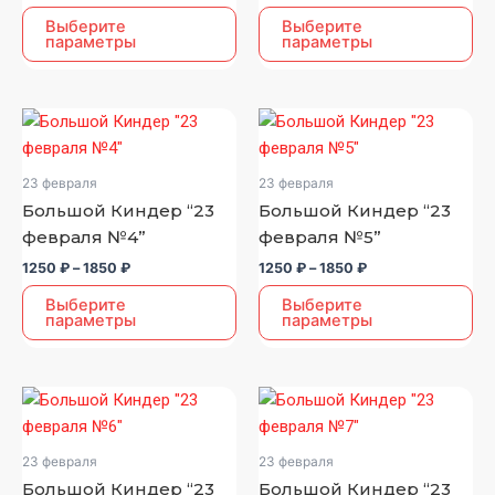
выбрать
выбрать
Выберите
Выберите
параметры
параметры
на
на
странице
странице
товара.
товара.
Диапазон
Диапазон
Этот
Этот
цен:
цен:
товар
товар
1250 ₽
1250 ₽
–
–
имеет
имеет
23 февраля
23 февраля
1850 ₽
1850 ₽
несколько
несколько
Большой Киндер “23
Большой Киндер “23
вариаций.
вариаций.
февраля №4”
февраля №5”
Опции
Опции
1250
₽
–
1850
₽
1250
₽
–
1850
₽
можно
можно
выбрать
выбрать
Выберите
Выберите
параметры
параметры
на
на
странице
странице
товара.
товара.
Диапазон
Диапазон
Этот
Этот
цен:
цен:
товар
товар
1250 ₽
1250 ₽
–
–
имеет
имеет
23 февраля
23 февраля
1850 ₽
1850 ₽
несколько
несколько
Большой Киндер “23
Большой Киндер “23