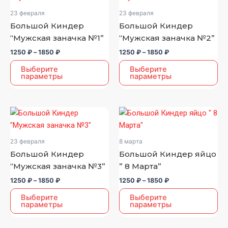
–
–
имеет
имеет
23 февраля
23 февраля
1850 ₽
1850 ₽
несколько
несколько
Большой Киндер
Большой Киндер
вариаций.
вариаций.
“Мужская заначка №1”
“Мужская заначка №2”
Опции
Опции
1250
₽
–
1850
₽
1250
₽
–
1850
₽
можно
можно
выбрать
выбрать
Выберите
Выберите
параметры
параметры
на
на
странице
странице
товара.
товара.
Диапазон
Диапазон
Этот
Этот
цен:
цен:
товар
товар
1250 ₽
1250 ₽
–
–
имеет
имеет
23 февраля
8 марта
1850 ₽
1850 ₽
несколько
несколько
Большой Киндер
Большой Киндер яйцо
вариаций.
вариаций.
“Мужская заначка №3”
” 8 Марта”
Опции
Опции
1250
₽
–
1850
₽
1250
₽
–
1850
₽
можно
можно
выбрать
выбрать
Выберите
Выберите
параметры
параметры
на
на
странице
странице