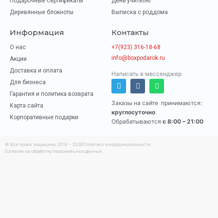
Подарочные сертификаты
День учителю
Деревянные блокноты
Выписка с роддома
Информация
Контакты
О нас
+7(923) 316-18-68
info@boxpodarok.ru
Акции
Доставка и оплата
Написать в мессенджер
Для бизнеса
T
V
W
e
k
h
Гарантия и политика возврата
l
a
Заказы на сайте принимаются:
Карта сайта
e
t
круглосуточно
g
s
Корпоративные подарки
Обрабатываются
c 8:00 – 21:00
r
a
a
p
m
p
© Все права защищены 2019 - 2026
Политика конфиденциальности
Согласие на обработку персональных данных
Разработка и продвижение сайтов webseed.ru