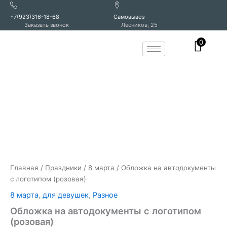
Перейти
к
+7(923)316-18-68
Самовывоз
Заказать звонок
Лесников, 25
содержимому
0
Количество
товара
Обложка
на
автодокументы
с
логотипом
(розовая)
Главная
/
Праздники
/
8 марта
/ Обложка на автодокументы
с логотипом (розовая)
8 марта
,
для девушек
,
Разное
Обложка на автодокументы с логотипом
(розовая)