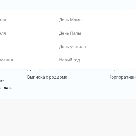
Праздники
Информаци
аля
День Мамы
Новый год
О нас
аля
День Папы
14 Февраля
Акции
23 Февраля
Доставка и 
День учителя
8 Марта
Для бизнеса
ждения
Новый год
День рождения
Гарантия и п
День учителю
Карта сайта
Выписка с роддома
Корпоративн
дки
оплата