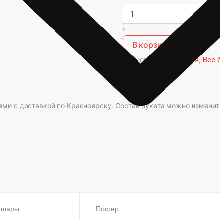
+
В корзину
Категорий:
23 февраля
,
Все 
букеты
ми с доставкой по Красноярску. Состав букета можно изменит
 шары
Постер