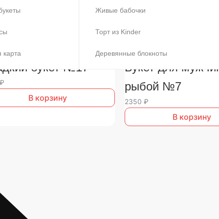
букеты
Живые бабочки
сы
Торт из Kinder
укеты
Все букеты
 карта
Деревянные блокноты
дкий букет №17
Букет для мужчи
₽
рыбой №7
В корзину
2350
₽
В корзину