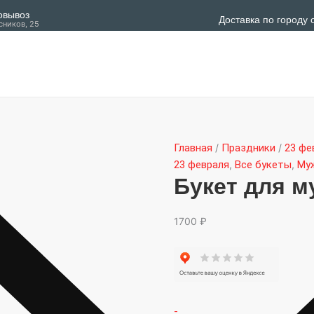
Количество
овывоз
Доставка по городу 
товара
сников, 25
Букет
для
мужчины
с
пивом
№13
Главная
/
Праздники
/
23 фе
23 февраля
,
Все букеты
,
Му
Букет для 
1700
₽
-