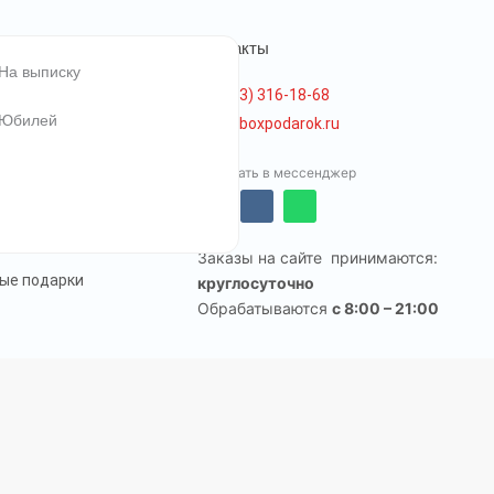
я
Контакты
На выписку
+7(923) 316-18-68
Юбилей
info@boxpodarok.ru
оплата
Написать в мессенджер
T
V
W
олитика возврата
e
k
h
l
a
Заказы на сайте принимаются:
e
t
g
s
ые подарки
круглосуточно
r
a
Обрабатываются
c 8:00 – 21:00
a
p
m
p