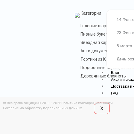
Категории
14 Февр
Гелевые шары
23 Февр
Пивные букеты
Звездная карта
8 марта
Авто документы
День ро
Тортики из Kinder
Подарочные сертификаты
Блог
Деревянные блокноты
Акции и ски
Доставка и 
FAQ
© Все права защищены 2019 - 2026
Политика конфиденциальности
X
Согласие на обработку персональных данных
Разработка и продвижение сайтов webseed.ru
0
0